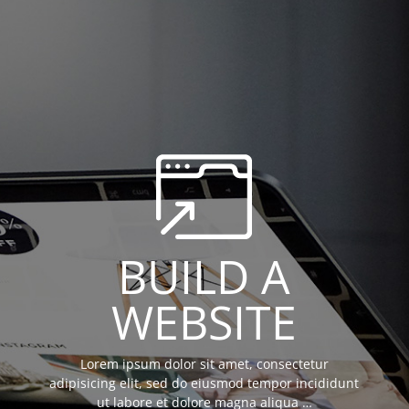
BUILD A
WEBSITE
Lorem ipsum dolor sit amet, consectetur
adipisicing elit, sed do eiusmod tempor incididunt
ut labore et dolore magna aliqua …