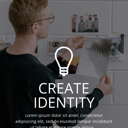
CREATE
IDENTITY
Lorem ipsum dolor sit amet, consectetur
adipisicing elit, sed do eiusmod tempor incididunt
ut labore et dolore magna aliqua …