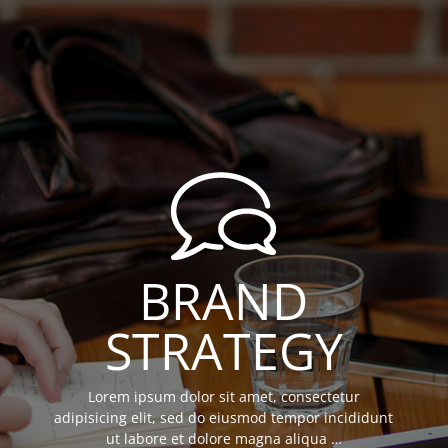
BRAND
STRATEGY
Lorem ipsum dolor sit amet, consectetur
adipisicing elit, sed do eiusmod tempor incididunt
ut labore et dolore magna aliqua …