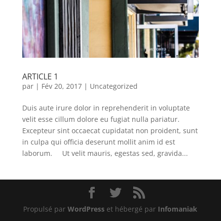
ARTICLE 1
par
|
Fév 20, 2017
|
Uncategorized
Duis aute irure dolor in reprehenderit in voluptate
velit esse cillum dolore eu fugiat nulla pariatur.
Excepteur sint occaecat cupidatat non proident, sunt
in culpa qui officia deserunt mollit anim id est
laborum. Ut velit mauris, egestas sed, gravida...
Propulsé par
WordPress
et hébergé par
Infomaniak